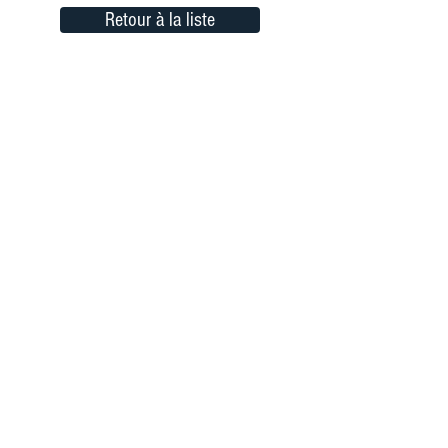
Retour à la liste
Rejoignez-nous
sur les réseaux sociaux
Orizon Sud
6, place Saint Eugène
13007 Marseille, France
Contactez-nous !
© 2021 Orizon Sud
- Designed by SueDesign
Home