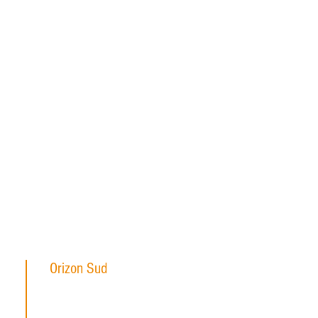
Orizon Sud
6, place Saint Eugène
13007 Marseille, France