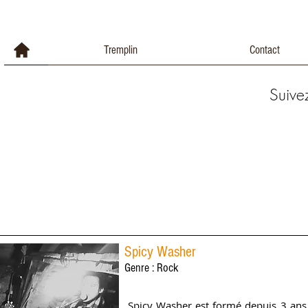
Tremplin
Contact
Suive
Spicy Washer
Genre : Rock
Spicy Washer est formé depuis 3 an