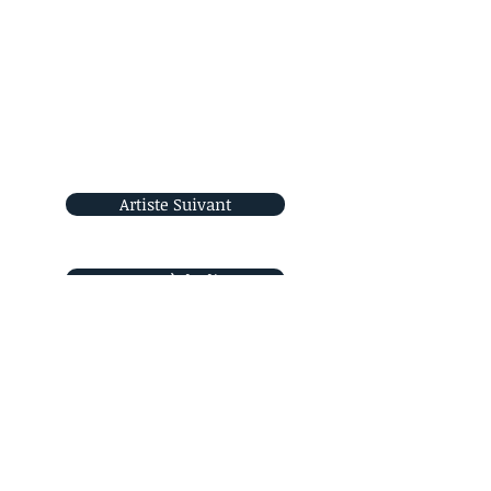
Artiste Suivant
Retour à la liste
Rejoignez-nous
sur les réseaux sociaux
Orizon Sud