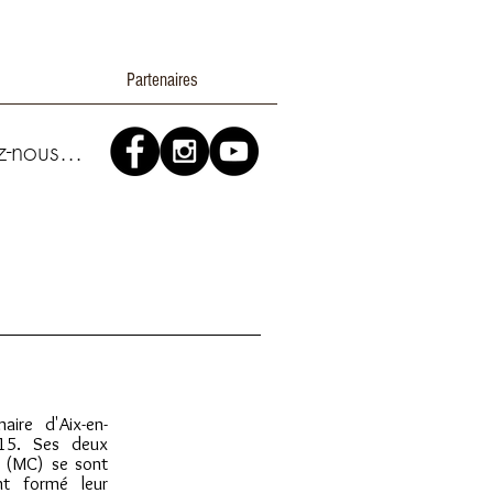
Partenaires
z-nous...
ire d'Aix-en-
15. Ses deux
 (MC) se sont
nt formé leur