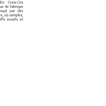
ubz Crew.Ces
ue de fabrique
ppuyé par des
es, où samples,
fs incisifs et