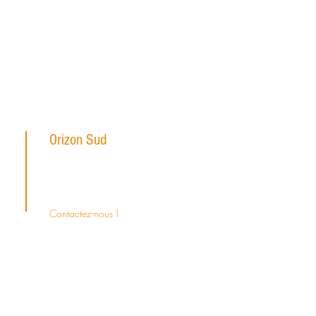
Orizon Sud
6, place Saint Eugène
13007 Marseille, France
Contactez-nous !