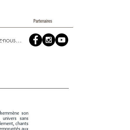
Partenaires
z-nous...
ulikemmène son
 univers sans
ilement, chants
s empruntés aux