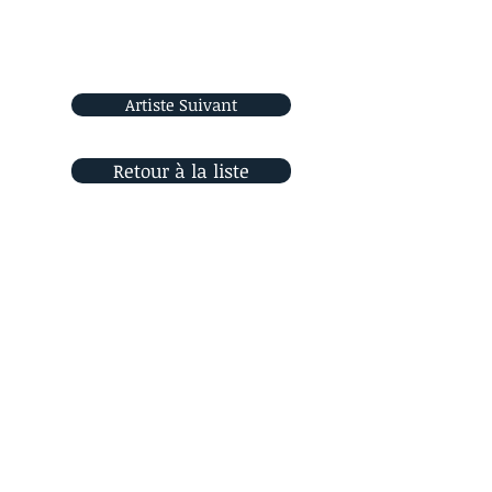
Artiste Suivant
Retour à la liste
Rejoignez-nous
sur les réseaux sociaux
Orizon Sud