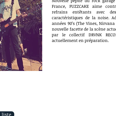
Nouvelle pépite du rock garag
France, FUZZCAKE aime contr
refrains entêtants avec 
caractéristiques de la noise. 
années 90’s (The Vines, Nirvana 
nouvelle facette de la scène actue
par le collectif DRVNK REC
actuellement en préparation.
 liste