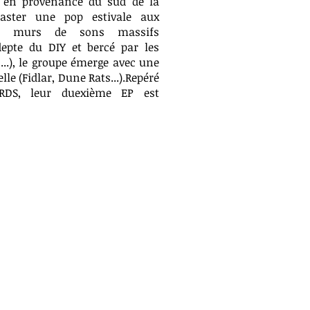
e en provenance du sud de la
aster une pop estivale aux
des murs de sons massifs
Adepte du DIY et bercé par les
...), le groupe émerge avec une
lle (Fidlar, Dune Rats...).Repéré
ORDS, leur duexième EP est