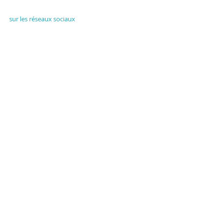
Rejoignez-nous
sur les réseaux sociaux
Orizon Sud
6, place Saint Eugène
13007 Marseille, France
Contactez-nous !
© 2021 Orizon Sud
- Designed by SueDesign
Home
S'inscrire à la newsletter !