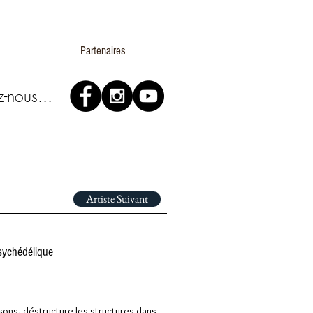
Partenaires
z-nous...
Artiste Suivant
psychédélique
sons, déstructure les structures dans