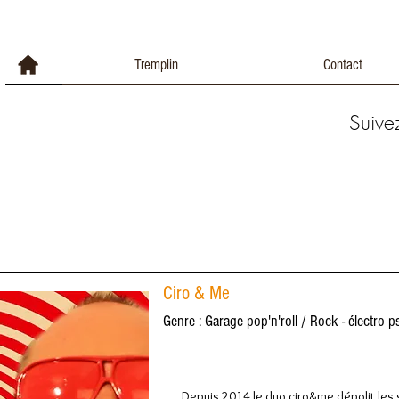
Tremplin
Contact
Suive
Ciro & Me
Genre : Garage pop'n'roll / Rock - électro 
Depuis 2014 le duo ciro&me dépolit les 