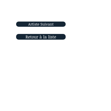
Artiste Suivant
Retour à la liste
Rejoignez-nous
sur les réseaux sociaux
Orizon Sud
6, place Saint Eugène
13007 Marseille, France
Contactez-nous !
© 2021 Orizon Sud
- Designed by SueDesign