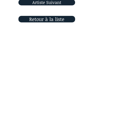
Artiste Suivant
Retour à la liste
Rejoignez-nous
sur les réseaux sociaux
Orizon Sud
6, place Saint Eugène
13007 Marseille, France
Contactez-nous !
© 2021 Orizon Sud
- Designed by SueDesign
Home