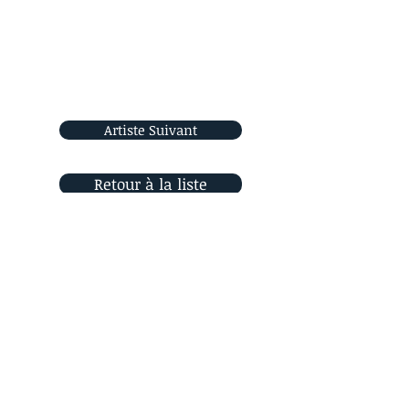
Artiste Suivant
Retour à la liste
Rejoignez-nous
sur les réseaux sociaux
Orizon Sud
6, place Saint Eugène
13007 Marseille, France
Contactez-nous !