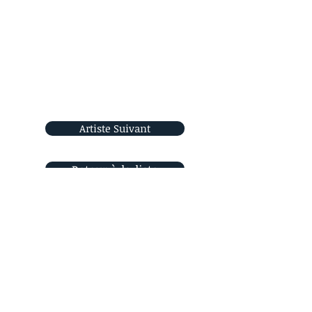
Artiste Suivant
Retour à la liste
Rejoignez-nous
sur les réseaux sociaux
Orizon Sud
6, place Saint Eugène