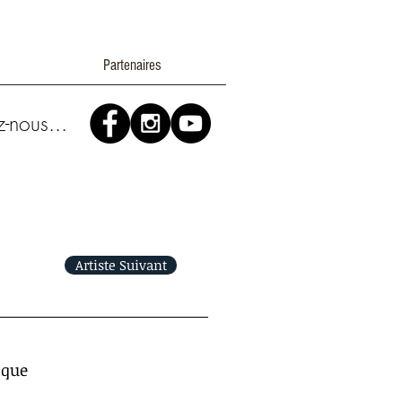
Partenaires
z-nous...
Artiste Suivant
ique