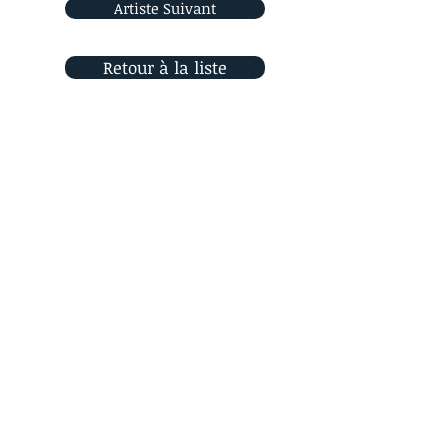
Artiste Suivant
Retour à la liste
Rejoignez-nous
sur les réseaux sociaux
Orizon Sud
6, place Saint Eugène
13007 Marseille, France
Contactez-nous !
© 2021 Orizon Sud
- Designed by SueDesign
Home