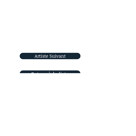
Artiste Suivant
Retour à la liste
Rejoignez-nous
sur les réseaux sociaux
Orizon Sud
6, place Saint Eugène